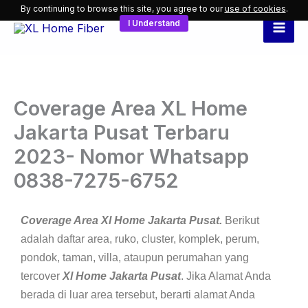
Skip
By continuing to browse this site, you agree to our
use of cookies
.
I Understand
to
content
Coverage Area XL Home
Jakarta Pusat Terbaru
2023- Nomor Whatsapp
0838-7275-6752
Coverage Area Xl Home Jakarta Pusat.
Berikut
adalah daftar area, ruko, cluster, komplek, perum,
pondok, taman, villa, ataupun perumahan yang
tercover
Xl Home Jakarta Pusat
. Jika Alamat Anda
berada di luar area tersebut, berarti alamat Anda