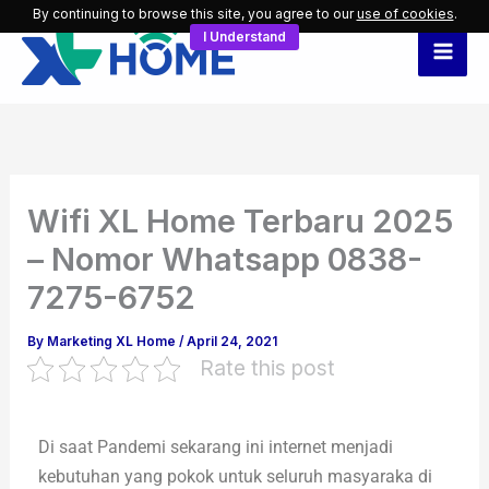
Skip
By continuing to browse this site, you agree to our
use of cookies
.
I Understand
to
content
Wifi XL Home Terbaru 2025
– Nomor Whatsapp 0838-
7275-6752
By
Marketing XL Home
/
April 24, 2021
Rate this post
Di saat Pandemi sekarang ini internet menjadi
kebutuhan yang pokok untuk seluruh masyaraka di