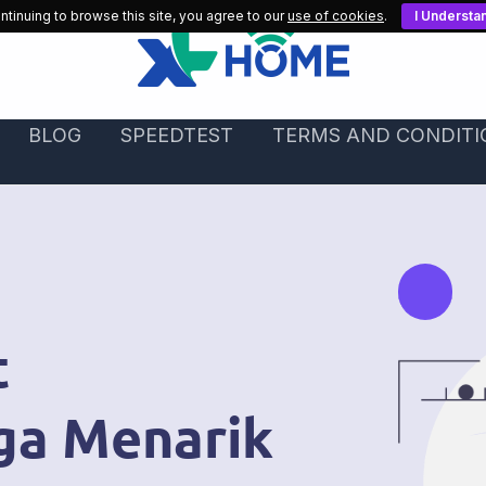
ntinuing to browse this site, you agree to our
use of cookies
.
I Understa
BLOG
SPEEDTEST
TERMS AND CONDITI
t
ga Menarik