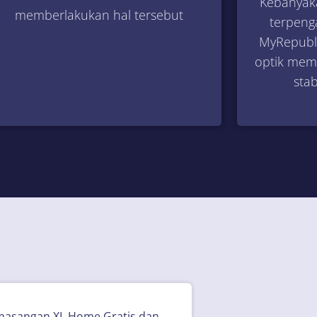
Kebanyaka
memberlakukan hal tersebut
terpeng
MyRepubli
optik mema
sta
asangan XL Home Gratis dan