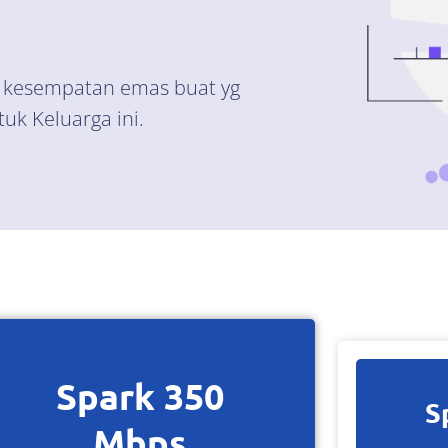
ni kesempatan emas buat yg
uk Keluarga ini.
Spark 350
S
Mbps