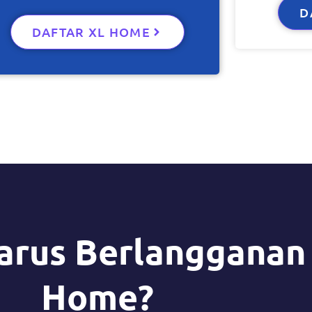
D
DAFTAR XL HOME
arus Berlangganan
Home?