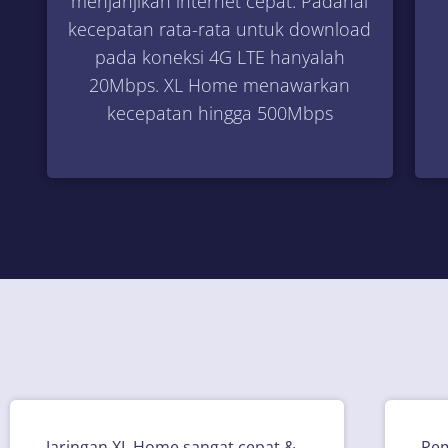
menjanjikan internet cepat. Padahal
kecepatan rata-rata untuk download
pada koneksi 4G LTE hanyalah
20Mbps. XL Home menawarkan
kecepatan hingga 500Mbps
Jaringan XL Home sangat cepat &
Pem