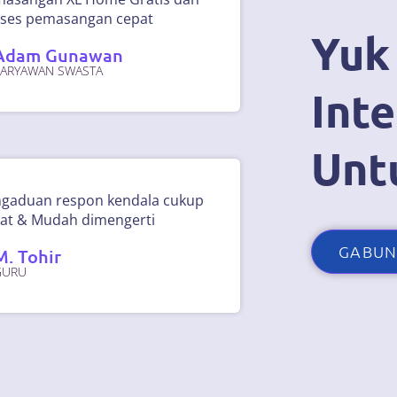
ses pemasangan cepat
Yuk
Adam Gunawan
KARYAWAN SWASTA
Inte
Unt
gaduan respon kendala cukup
at & Mudah dimengerti
GABUN
M. Tohir
GURU