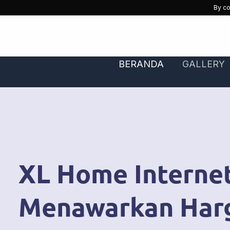
Skip
By co
to
content
BERANDA
GALLERY
XL Home Interne
Menawarkan Har