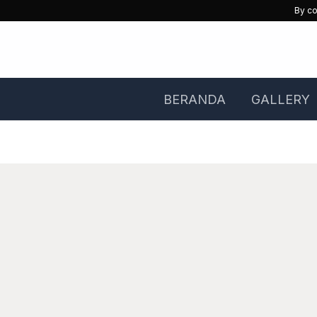
Skip
By co
to
content
BERANDA
GALLERY