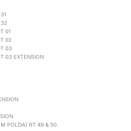
 31
 32
T 01
T 02
T 03
DT 03 EXTENSION
ENSION
NSION
UM POLDA) RT 49 & 50