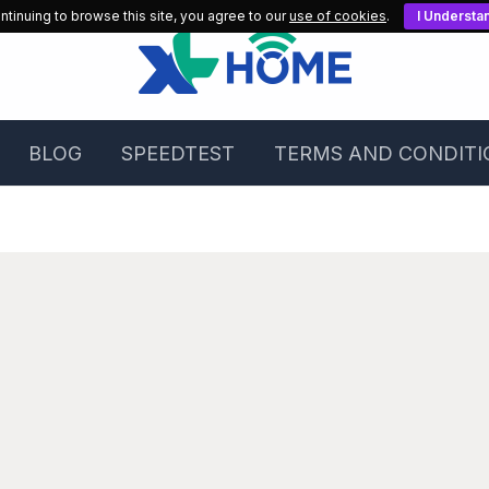
ntinuing to browse this site, you agree to our
use of cookies
.
I Understa
BLOG
SPEEDTEST
TERMS AND CONDITI