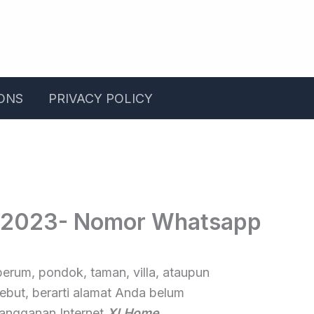
ONS
PRIVACY POLICY
u 2023- Nomor Whatsapp
 perum, pondok, taman, villa, ataupun
sebut, berarti alamat Anda belum
langganan Internet
Xl Home
.