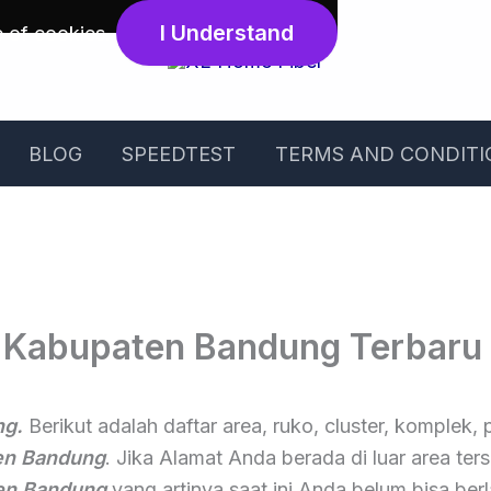
I Understand
e of cookies
.
BLOG
SPEEDTEST
TERMS AND CONDITI
 Kabupaten Bandung Terbar
ng.
Berikut adalah daftar area, ruko, cluster, komplek,
en Bandung
. Jika Alamat Anda berada di luar area ter
en Bandung
yang artinya saat ini Anda belum bisa ber