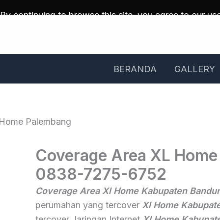
Skip
By continuing to browse this site, you agree to our
us
to
content
BERANDA
GALLERY
Coverage Area XL Home
0838-7275-6752
Coverage Area Xl Home Kabupaten Bandu
perumahan yang tercover
Xl Home Kabupat
tercover Jaringan Internet
Xl Home Kabupat