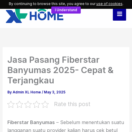
Skip
By continuing to browse this site, you agree to our
use of cookies
.
I Understand
to
content
Jasa Pasang Fiberstar
Banyumas 2025- Cepat &
Terjangkau
By
Admin XL Home
/
May 3, 2025
Rate this post
Fiberstar Banyumas
– Sebelum menentukan suatu
langganan suatu provider kalian harus cek betul