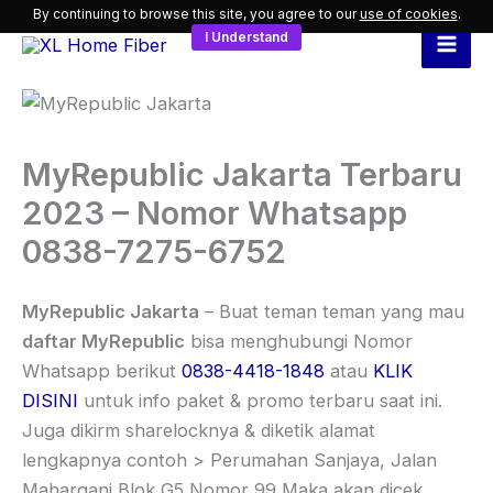
Skip
By continuing to browse this site, you agree to our
use of cookies
.
I Understand
to
content
MyRepublic Jakarta Terbaru
2023 – Nomor Whatsapp
0838-7275-6752
MyRepublic Jakarta
– Buat teman teman yang mau
daftar MyRepublic
bisa menghubungi Nomor
Whatsapp berikut
0838-4418-1848
atau
KLIK
DISINI
untuk info paket & promo terbaru saat ini.
Juga dikirm sharelocknya & diketik alamat
lengkapnya contoh > Perumahan Sanjaya, Jalan
Maharqani Blok G5 Nomor 99 Maka akan dicek