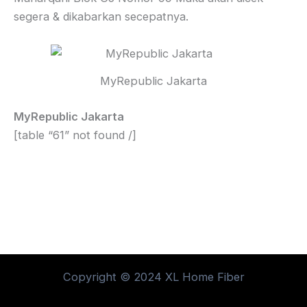
segera & dikabarkan secepatnya.
MyRepublic Jakarta
MyRepublic Jakarta
[table “61” not found /]
Copyright © 2024 XL Home Fiber