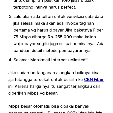
untuk lampiran pastikan foto jelas & tidak
terpotong intinya harus perfect.
Lalu akan ada telfon untuk verivikasi data data
jika selesai maka akan ada invoice tagihan
pertama yg harus dibayar.Jika paketnya Fiber
75 Mbps diharga
Rp. 255.000
maka kalian
wajib bayar segitu juga sesuai nominalnya. Ada
panduan detail metode pembayarannya.
Selamat Menikmati Internet unlimited!!!
Jika sudah berlanganan alangkah baiknya bisa
aja tetangga terdekat untuk beralih ke
CBN Fiber
ini. Karena harga nya itu sangat terjangkau dan
diberikan Mbps yg besar.
Mbps besar otomatis bisa dipakai banyak
perangkat seperti HP,Laptop CCTV dan lain lain.