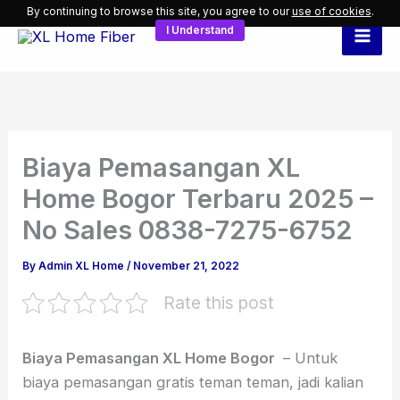
Skip
By continuing to browse this site, you agree to our
use of cookies
.
I Understand
to
content
Biaya Pemasangan XL
Home Bogor Terbaru 2025 –
No Sales 0838-7275-6752
By
Admin XL Home
/
November 21, 2022
Rate this post
Biaya Pemasangan XL Home Bogor
– Untuk
biaya pemasangan gratis teman teman, jadi kalian