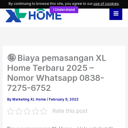
Skip
By continuing to browse this site, you agree to our
use of cookies
.
I Understand
to
content
🤪 Biaya pemasangan XL
Home Terbaru 2025 –
Nomor Whatsapp 0838-
7275-6752
By
Marketing XL Home
/
February 9, 2022
Rate this post