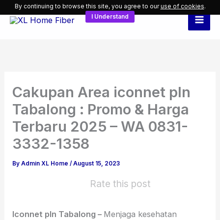
Skip
By continuing to browse this site, you agree to our
use of cookies
.
I Understand
to
content
Cakupan Area iconnet pln
Tabalong : Promo & Harga
Terbaru 2025 – WA 0831-
3332-1358
By
Admin XL Home
/
August 15, 2023
Rate this post
Iconnet pln Tabalong –
Menjaga kesehatan