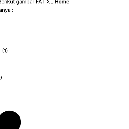
 Berikut gambar FAT XL
Home
anya :