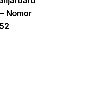
anjarbaru
 – Nomor
52