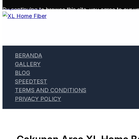
Skip to content
By continuing to browse this site, you agree to our
us
BERANDA
GALLERY
BLOG
SPEEDTEST
TERMS AND CONDITIONS
PRIVACY POLICY