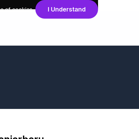
I Understand
e of cookies
.