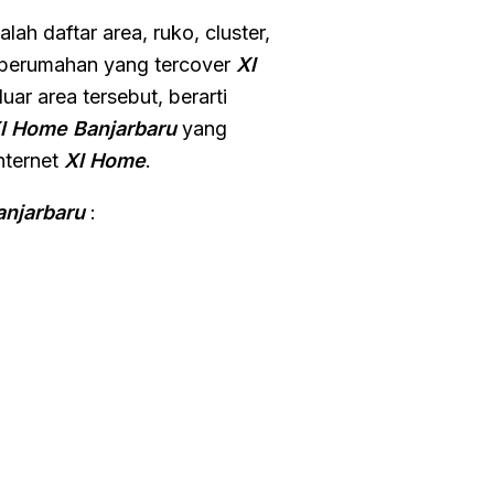
alah daftar area, ruko, cluster,
n perumahan yang tercover
Xl
uar area tersebut, berarti
l Home Banjarbaru
yang
nternet
Xl Home
.
anjarbaru
: