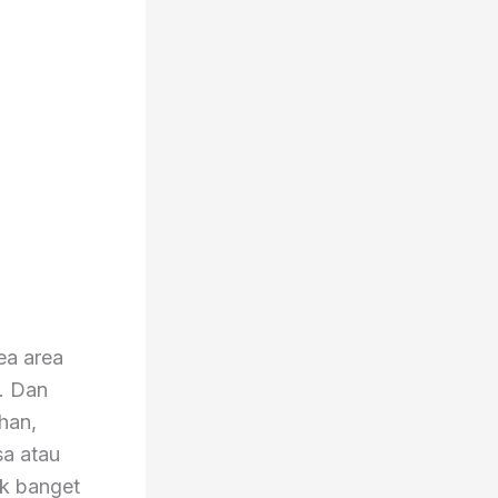
ea area
. Dan
ahan,
sa atau
k banget