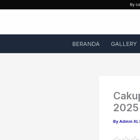
Skip
By co
to
content
BERANDA
GALLERY
Cakup
2025
By
Admin XL