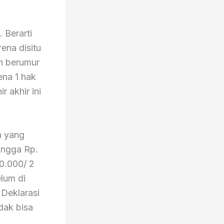
 Berarti
ena disitu
ah berumur
ena 1 hak
 akhir ini
h yang
ingga Rp.
0.000/ 2
elum di
 Deklarasi
dak bisa