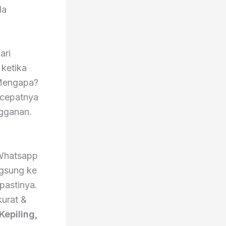
da
ari
 ketika
 Mengapa?
secepatnya
ngganan.
Whatsapp
ngsung ke
pastinya.
kurat &
epiling,