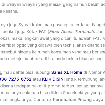
 di wilayah wilayah yang masuk gang namun belum a
ya kesana.
 nya juga Syarat kalau mau pasang itu terdapat tiang d
ni berikut juga Kotak
FAT (
Fiber Acces Terminal
).
Jadi
 lokasi maka langkah awal yang dicari itu adalah FAT.
el fiber optic yang dibawa oleh teknisi akan ditarik 
k tersebut hingga ke rumah konsumen yang mau berla
 ada mohojn maaf berarti itu tanda belum bisa pasang.
g mau daftar bisa hubungi
Sales XL Home
di Nomor 
838-7275-6752
atau
KLIK DISINI
untuk terhubung la
disana terdapat paket & promo terbaru setiap harinya 
 mau tanya cakupan bisa dikirim Sharelocknya yang a
lamat lengkapnya. Contoh >
Perumahan Pinang Jaya K