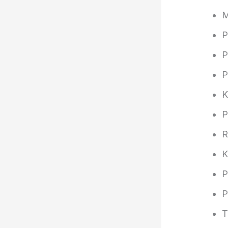
M
P
P
P
P
R
K
P
P
T