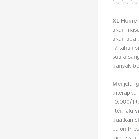
XL Home 
akan masu
akan ada 
17 tahun s
suara sang
banyak ber
Menjelang
diterapkan
10.000/ l
liter, lal
buatkan s
calon Pres
dijelaskan