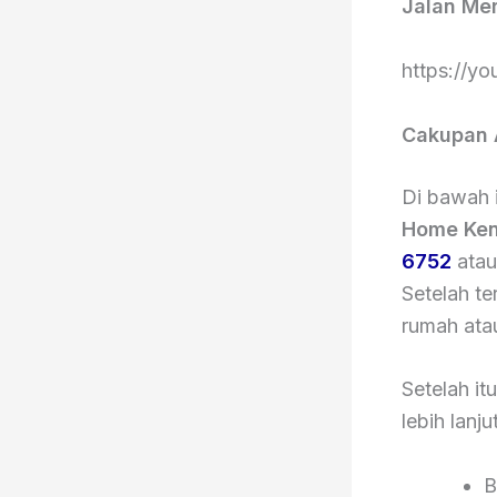
Jalan Me
https://y
Cakupan 
Di bawah i
Home Ken
6752
ata
Setelah t
rumah atau
Setelah it
lebih lanjut
B