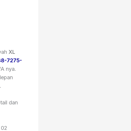
ayah
XL
8-7275-
WA nya.
 depan
.
tail dan
 02