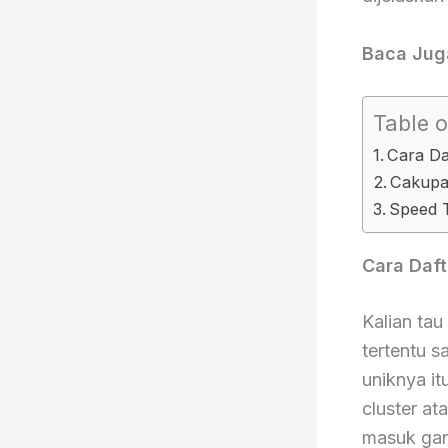
Baca Jug
Table o
Cara D
Cakupa
Speed 
Cara Daf
Kalian tau
tertentu 
uniknya it
cluster at
masuk gan