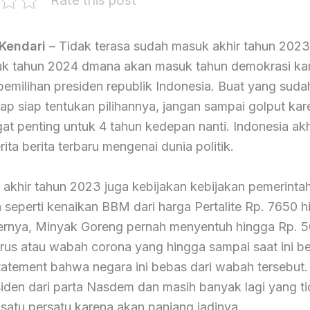
Rate this post
Kendari
– Tidak terasa sudah masuk akhir tahun 2023.
k tahun 2024 dmana akan masuk tahun demokrasi kar
pemilihan presiden republik Indonesia. Buat yang sud
iap siap tentukan pilihannya, jangan sampai golput kar
at penting untuk 4 tahun kedepan nanti. Indonesia akhir
ita berita terbaru mengenai dunia politik.
 akhir tahun 2023 juga kebijakan kebijakan pemerinta
 seperti kenaikan BBM dari harga Pertalite Rp. 7650 h
iternya, Minyak Goreng pernah menyentuh hingga Rp. 5
u virus atau wabah corona yang hingga sampai saat ini b
tatement bahwa negara ini bebas dari wabah tersebut.
iden dari parta Nasdem dan masih banyak lagi yang ti
 satu persatu karena akan panjang jadinya.