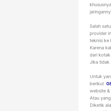
khususnya
jaringann
Salah satu
provider i
teknisi ke
Karena kab
dari kota
Jika tidak
Untuk yan
berikut
0
website & 
Atau yang
Diketik a