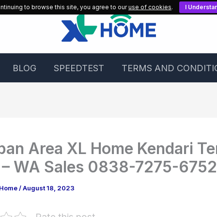
ntinuing to browse this site, you agree to our
use of cookies
.
I Understa
BLOG
SPEEDTEST
TERMS AND CONDITI
an Area XL Home Kendari Te
 – WA Sales 0838-7275-6752
 Home
/
August 18, 2023