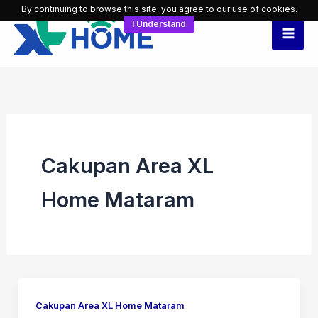
Skip
By continuing to browse this site, you agree to our
use of cookies
.
I Understand
to
content
Cakupan Area XL
Home Mataram
Cakupan Area XL Home Mataram