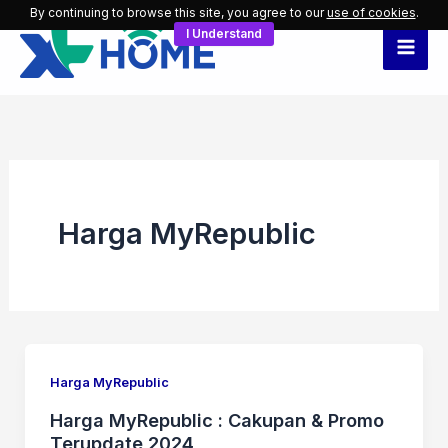
Skip
By continuing to browse this site, you agree to our
use of cookies
.
I Understand
to
content
Harga MyRepublic
Harga MyRepublic
Harga MyRepublic : Cakupan & Promo
Terupdate 2024