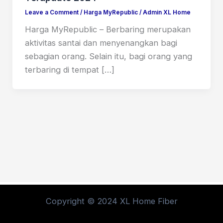
Leave a Comment
/
Harga MyRepublic
/
Admin XL Home
Harga MyRepublic – Berbaring merupakan
aktivitas santai dan menyenangkan bagi
sebagian orang. Selain itu, bagi orang yang
terbaring di tempat […]
Copyright © 2024 XL Home Fiber