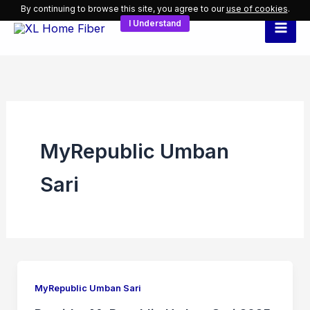
Skip
By continuing to browse this site, you agree to our
use of cookies
.
I Understand
to
content
MyRepublic Umban
Sari
MyRepublic Umban Sari