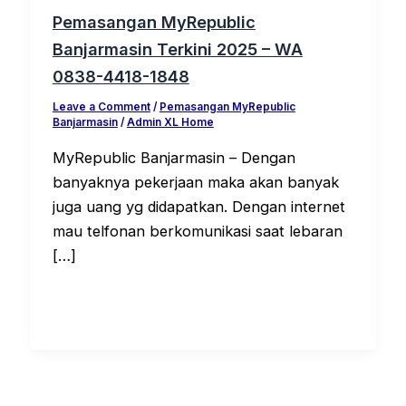
Pemasangan MyRepublic
Banjarmasin Terkini 2025 – WA
0838-4418-1848
Leave a Comment
/
Pemasangan MyRepublic
Banjarmasin
/
Admin XL Home
MyRepublic Banjarmasin – Dengan
banyaknya pekerjaan maka akan banyak
juga uang yg didapatkan. Dengan internet
mau telfonan berkomunikasi saat lebaran
[…]