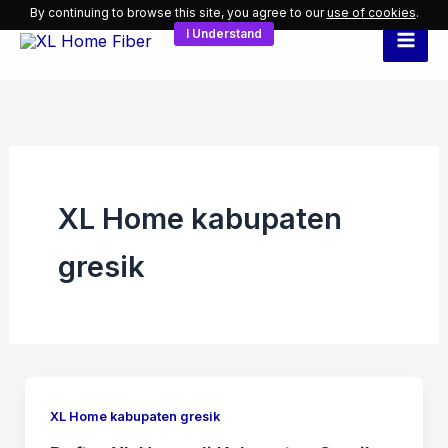
Skip
By continuing to browse this site, you agree to our
use of cookies
.
I Understand
to
content
XL Home kabupaten
gresik
XL Home kabupaten gresik