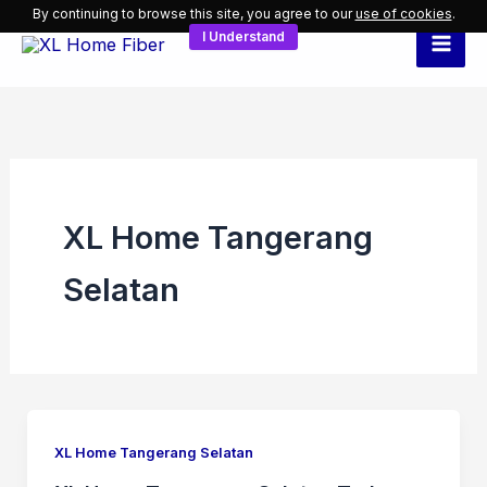
Skip
By continuing to browse this site, you agree to our
use of cookies
.
I Understand
to
content
XL Home Tangerang
Selatan
XL Home Tangerang Selatan