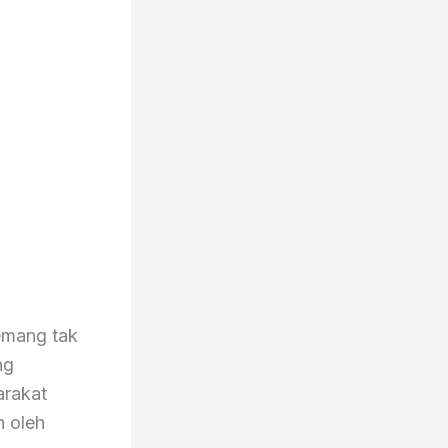
memang tak
ng
arakat
n oleh