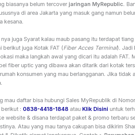
g biasanya belum tercover
jaringan MyRepublic
. Ba
ususnya di area Jakarta yang masuk gang namun bel
ya kesana.
 nya juga Syarat kalau maub pasang itu terdapat tiang 
ni berikut juga Kotak FAT (
Fiber Acces Terminal
). Jadi
 lokasi maka langkah awal yang dicari itu adalah FAT.
el fiber uptic yang dibawa akan ditarik dari kotak ter
 rumah konsumen yang mau berlangganan. Jika tidak 
.
g mau daftar bisa hubungi Sales MyRepublik di Nomo
berikut :
0838-4418-1848
atau
Klik Disini
untuk ter
ke website & disana terdapat paket & promo terbaru se
astinya. Atau yang mau tanya cakupan bisa dikirim Sh