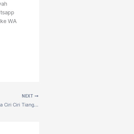
yah
atsapp
g ke WA
NEXT
Kenali Yuk !! Ini Dia Ciri Ciri Tiang Iforte Terbaru 2025 – Nomor Whatsapp 0838-7275-6752