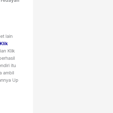
 Hidayah
t lain
Klik
ian Klik
erhasil
ndiri itu
a ambil
tannya Up