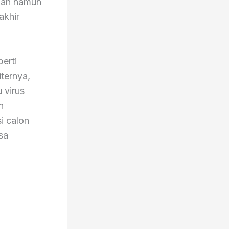
ban namun
akhir
erti
iternya,
 virus
n
i calon
sa