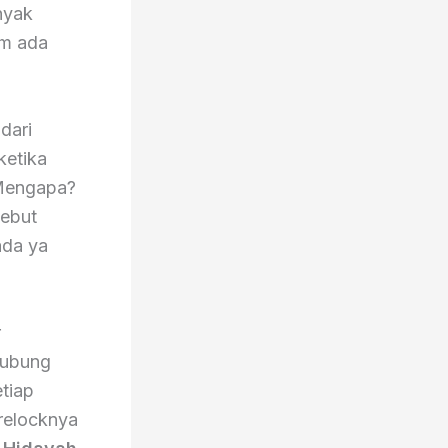
nyak
um ada
dari
 ketika
 Mengapa?
sebut
ada ya
r
hubung
tiap
arelocknya