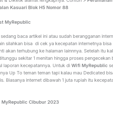
at & Diketik alamat lengkapnya. Contoh >
Perumahan
alan Kasuari Blok H5 Nomor 88
st MyRepublic
sedang baca artikel ini atau sudah berangganan interne
lain silahkan bisa di cek ya kecepatan internetnya bisa
nti akan terhubung ke halaman lainnnya. Setelah itu kal
ditunggu sekitar 1 menitan hingga proses pengecekan b
l laporan kecepatannya. Untuk di
Wifi MyRepublic
se
nya Up To teman teman tapi kalau mau Dedicated bis
is. Biasanya internet dibawah 1 juta rupiah itu kecepa
 MyRepublic Cibubur 2023