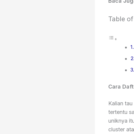
Baca Jug
Table of
Cara Daf
Kalian tau
tertentu 
uniknya it
cluster at