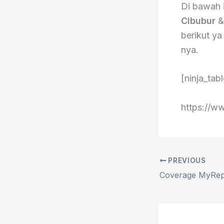
Di bawah i
Cibubur
&
berikut y
nya.
[ninja_tab
https://
PREVIOUS