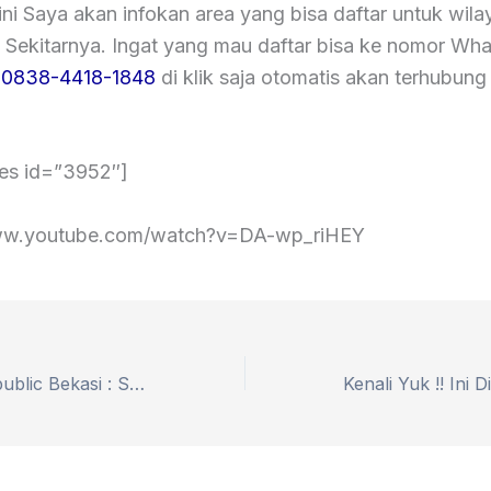
ni Saya akan infokan area yang bisa daftar untuk wila
 Sekitarnya. Ingat yang mau daftar bisa ke nomor Wh
a
0838-4418-1848
di klik saja otomatis akan terhubun
les id=”3952″]
www.youtube.com/watch?v=DA-wp_riHEY
Coverage MyRepublic Bekasi : Speed Test, Cara Daftar Terbaru 2025 – Nomor Whatsapp 0838-7275-6752