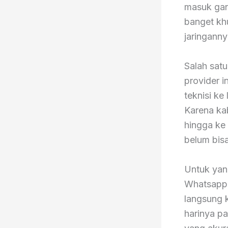
masuk gan
banget kh
jaringann
Salah satu
provider i
teknisi ke
Karena kab
hingga ke
belum bisa
Untuk yan
Whatsapp 
langsung 
harinya p