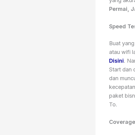
yang akur
Permai, J
Speed Te
Buat yang 
atau wifi 
Disini
. Na
Start dan 
dan muncu
kecepatan
paket bisn
To.
Coverage