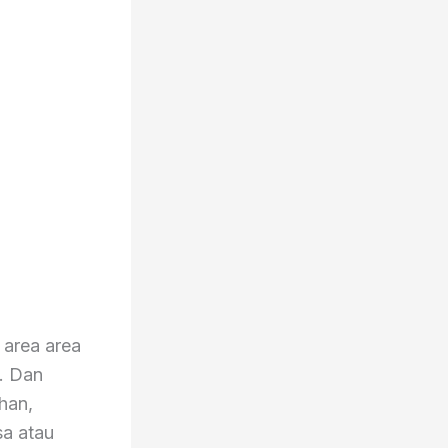
 area area
. Dan
ahan,
sa atau