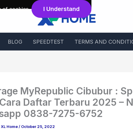
I Understand
e of cookies
.
BLOG
SPEEDTEST
TERMS AND CONDITI
age MyRepublic Cibubur : S
 Cara Daftar Terbaru 2025 – 
sapp 0838-7275-6752
g XL Home
/
October 25, 2022