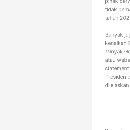
pihak ber
tidak berh
tahun 202
Banyak jug
kenaikan B
Minyak Gor
atau waba
statement 
Presiden d
dijelaskan