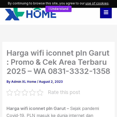
Skip
By continuing to browse this site, you agree to our
use of cookies
.
I Understand
to
content
Harga wifi iconnet pln Garut
: Promo & Cek Area Terbaru
2025 – WA 0831-3332-1358
By
Admin XL Home
/
August 2, 2023
Rate this post
Harga wifi iconnet pln Garut –
Sejak pandemi
Covid-19, PLN masuk ke dunia internet dan