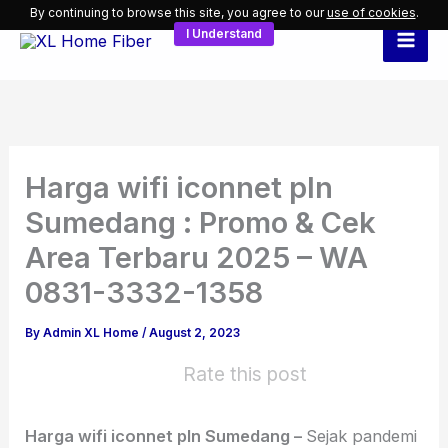
Skip
By continuing to browse this site, you agree to our
use of cookies
.
I Understand
to
content
Harga wifi iconnet pln
Sumedang : Promo & Cek
Area Terbaru 2025 – WA
0831-3332-1358
By
Admin XL Home
/
August 2, 2023
Rate this post
Harga wifi iconnet pln Sumedang –
Sejak pandemi