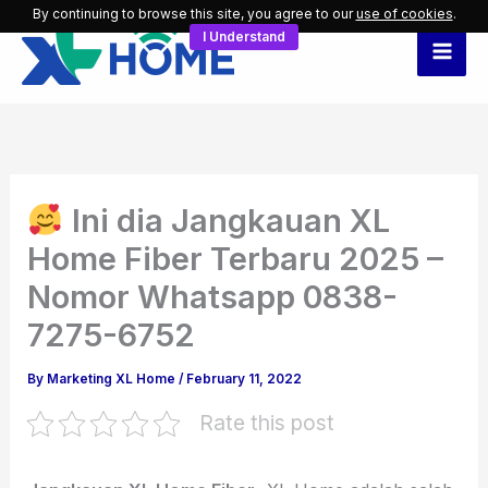
Skip
By continuing to browse this site, you agree to our
use of cookies
.
I Understand
to
content
Ini dia Jangkauan XL
Home Fiber Terbaru 2025 –
Nomor Whatsapp 0838-
7275-6752
By
Marketing XL Home
/
February 11, 2022
Rate this post