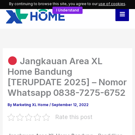
Skip
By continuing to browse this site, you agree to our
use of cookies
.
I Understand
to
content
Jangkauan Area XL
Home Bandung
[TERUPDATE 2025] – Nomor
Whatsapp 0838-7275-6752
By
Marketing XL Home
/
September 12, 2022
Rate this post