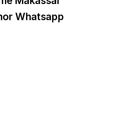
me Makassar
mor Whatsapp