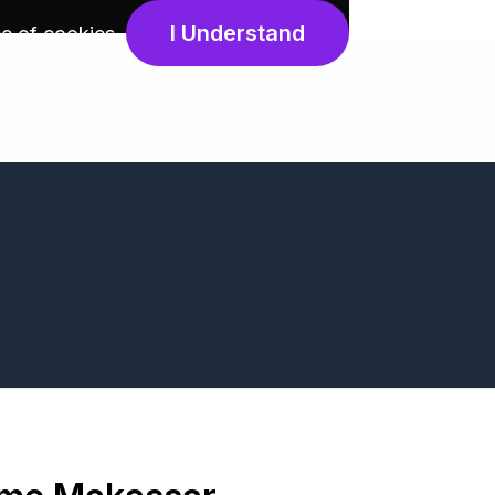
I Understand
e of cookies
.