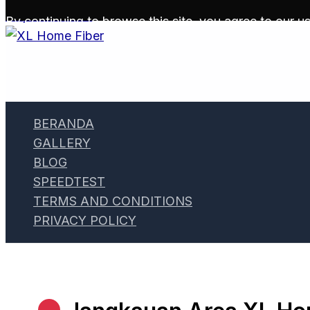
Skip to content
By continuing to browse this site, you agree to our
us
BERANDA
GALLERY
BLOG
SPEEDTEST
TERMS AND CONDITIONS
PRIVACY POLICY