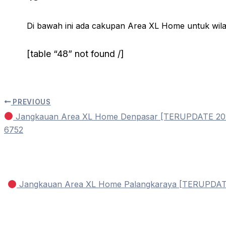
Di bawah ini ada cakupan Area XL Home untuk wi
[table “48” not found /]
PREVIOUS
Jangkauan Area XL Home Denpasar [TERUPDATE 202
6752
Jangkauan Area XL Home Palangkaraya [TERUPDAT