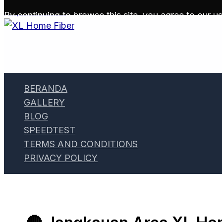
Skip to content
By continuing to browse this site, you agree to our
us
BERANDA
GALLERY
BLOG
SPEEDTEST
TERMS AND CONDITIONS
PRIVACY POLICY