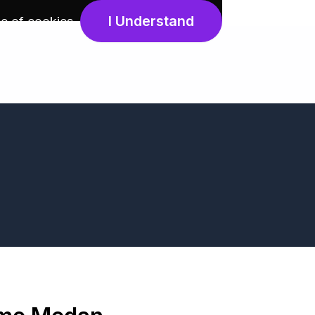
I Understand
e of cookies
.