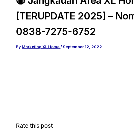
🔴 Jangkauan Area XL H
[TERUPDATE 2025] – No
0838-7275-6752
By
Marketing XL Home
/
September 12, 2022
Rate this post