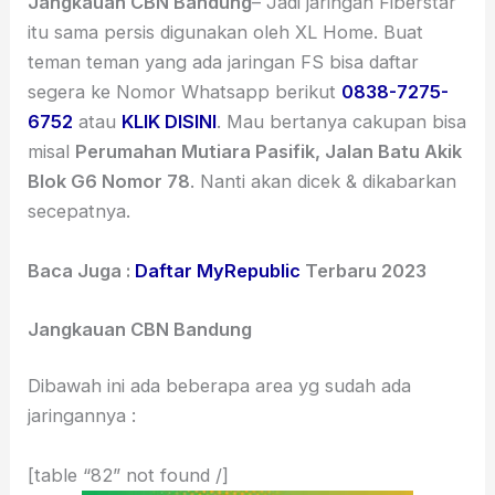
Jangkauan CBN Bandung
– Jadi jaringan Fiberstar
itu sama persis digunakan oleh XL Home. Buat
teman teman yang ada jaringan FS bisa daftar
segera ke Nomor Whatsapp berikut
0838-7275-
6752
atau
KLIK DISINI
. Mau bertanya cakupan bisa
misal
Perumahan Mutiara Pasifik, Jalan Batu Akik
Blok G6 Nomor 78
. Nanti akan dicek & dikabarkan
secepatnya.
Baca Juga :
Daftar MyRepublic
Terbaru 2023
Jangkauan CBN Bandung
Dibawah ini ada beberapa area yg sudah ada
jaringannya :
[table “82” not found /]