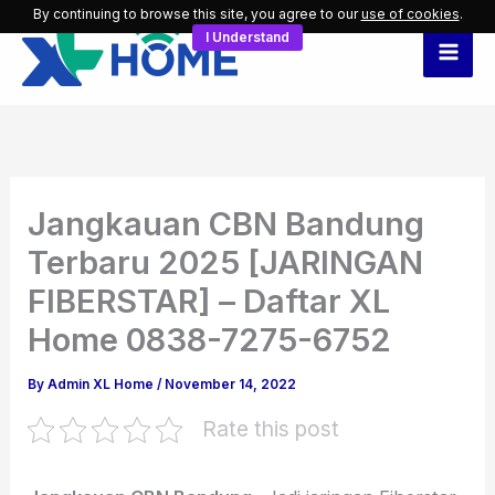
Skip
By continuing to browse this site, you agree to our
use of cookies
.
I Understand
to
content
Jangkauan CBN Bandung
Terbaru 2025 [JARINGAN
FIBERSTAR] – Daftar XL
Home 0838-7275-6752
By
Admin XL Home
/
November 14, 2022
Rate this post