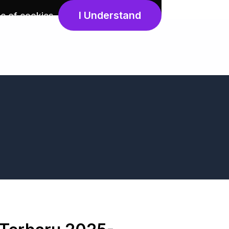
I Understand
e of cookies
.