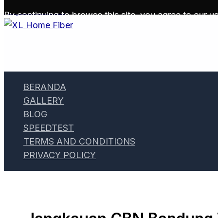
Skip to content
By continuing to browse this site, you agree to our
us
BERANDA
GALLERY
BLOG
SPEEDTEST
TERMS AND CONDITIONS
PRIVACY POLICY