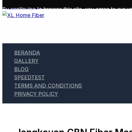
Skip to content
By continuing to browse this site, you agree to our
us
BERANDA
GALLERY
BLOG
SPEEDTEST
TERMS AND CONDITIONS
PRIVACY POLICY