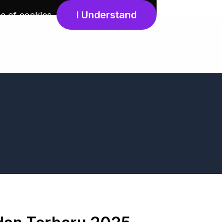
I Understand
e of cookies
.