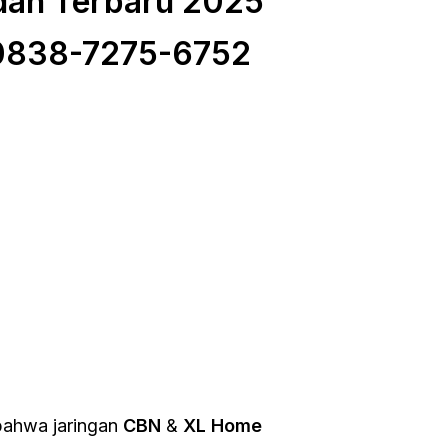
dan Terbaru 2025
0838-7275-6752
 bahwa jaringan
CBN
&
XL Home