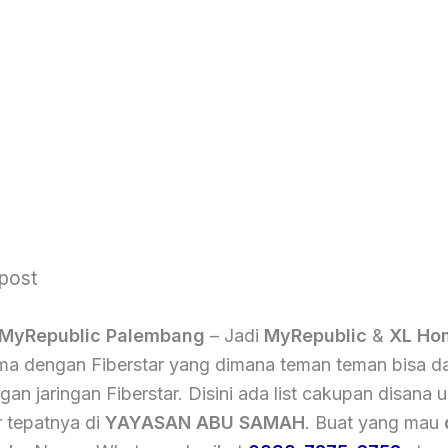
 post
 MyRepublic Palembang
– Jadi
MyRepublic
&
XL Ho
ma dengan Fiberstar yang dimana teman teman bisa da
n jaringan Fiberstar. Disini ada list cakupan disana 
r tepatnya di
YAYASAN ABU SAMAH
. Buat yang mau