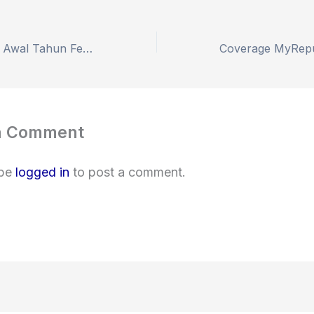
Promo XL Home Awal Tahun Februari 2025 – WA Sales 0838-7275-6752
a Comment
 be
logged in
to post a comment.