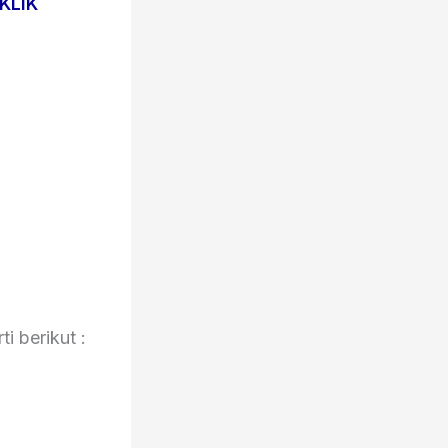
KLIK
i berikut :