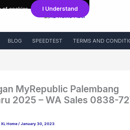
I Understand
e of cookies
.
BLOG
SPEEDTEST
TERMS AND CONDITI
gan MyRepublic Palembang
ru 2025 – WA Sales 0838-72
g XL Home
/
January 30, 2023