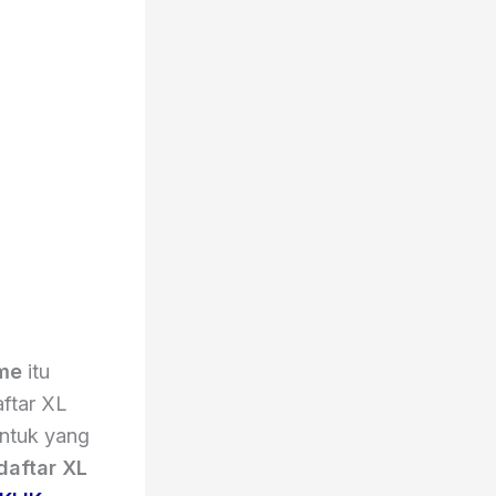
me
itu
ftar XL
untuk yang
daftar XL