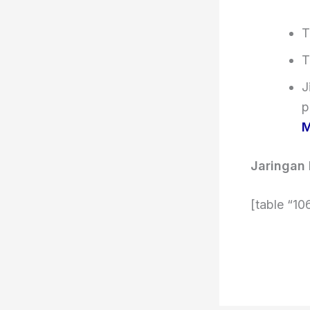
T
T
J
p
M
Jaringan
[table “10