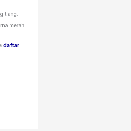
g tiang.
arna merah
u
sa
daftar