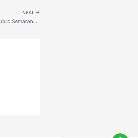
NEXT
Coverage MyRepublic Semarang Terbaru 2025 – WA Sales 0838-7275-6752