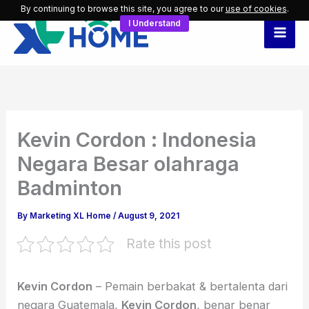
Skip
By continuing to browse this site, you agree to our
use of cookies
.
I Understand
to
content
Kevin Cordon : Indonesia
Negara Besar olahraga
Badminton
By
Marketing XL Home
/
August 9, 2021
Rate this post
Kevin Cordon
– Pemain berbakat & bertalenta dari
negara Guatemala,
Kevin Cordon
, benar benar