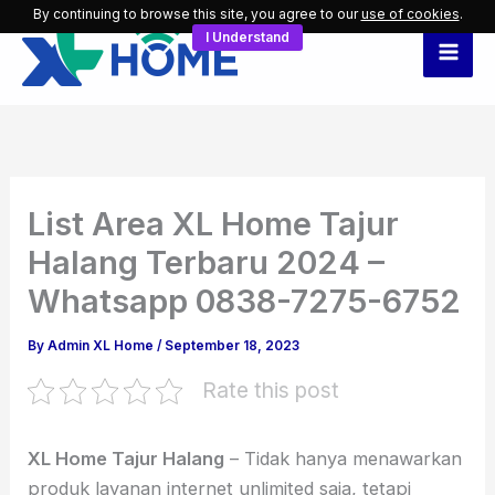
Skip
By continuing to browse this site, you agree to our
use of cookies
.
I Understand
to
content
List Area XL Home Tajur
Halang Terbaru 2024 –
Whatsapp 0838-7275-6752
By
Admin XL Home
/
September 18, 2023
Rate this post
XL Home Tajur Halang
– Tidak hanya menawarkan
produk layanan internet unlimited saja, tetapi