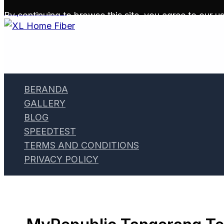
Skip to content
By continuing to browse this site, you agree to our
us
BERANDA
GALLERY
BLOG
SPEEDTEST
TERMS AND CONDITIONS
PRIVACY POLICY