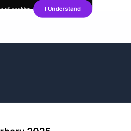
I Understand
e of cookies
.