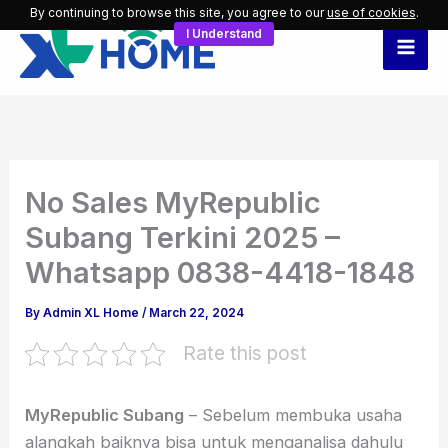
Skip
By continuing to browse this site, you agree to our
use of cookies
.
I Understand
to
content
No Sales MyRepublic
Subang Terkini 2025 –
Whatsapp 0838-4418-1848
By
Admin XL Home
/
March 22, 2024
Rate this post
MyRepublic Subang
– Sebelum membuka usaha
alangkah baiknya bisa untuk menganalisa dahulu