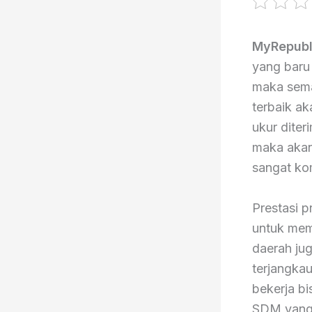
MyRepubl
yang baru 
maka sema
terbaik ak
ukur diter
maka akan
sangat kom
Prestasi 
untuk mem
daerah jug
terjangkau
bekerja bi
SDM yang b