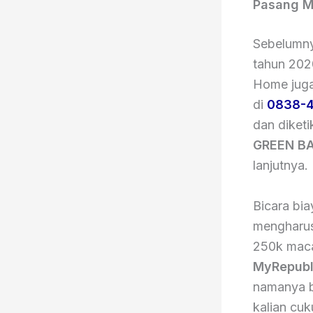
Pasang M
Sebelumn
tahun 2020
Home juga
di
0838-4
dan diket
GREEN BA
lanjutnya.
Bicara bi
mengharus
250k maca
MyRepubl
namanya bi
kalian cuk