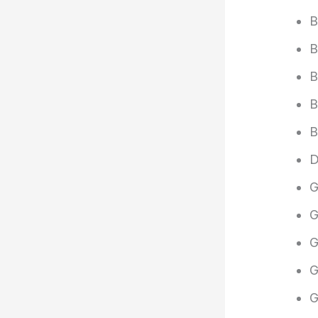
B
B
B
B
B
D
G
G
G
G
G