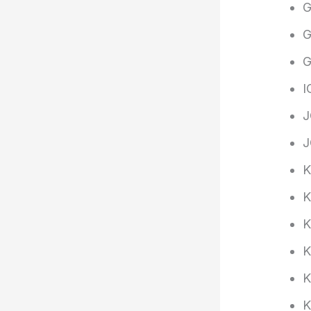
G
G
G
I
J
J
K
K
K
K
K
K