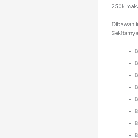
250k maka
Dibawah i
Sekitarnya
B
B
B
B
B
B
B
B