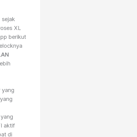
c
sejak
proses XL
pp berikut
relocknya
LAN
lebih
r yang
 yang
 yang
I aktif
at di