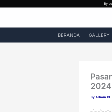
Skip
By co
to
content
BERANDA
GALLERY
Pasan
2024
By
Admin XL