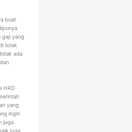
a buat
 dipunya
 gaji yang
i tolak
 tidak ada
 dan
ra HRD
merintah
han yang
ang ingin
n juga.
baik juga