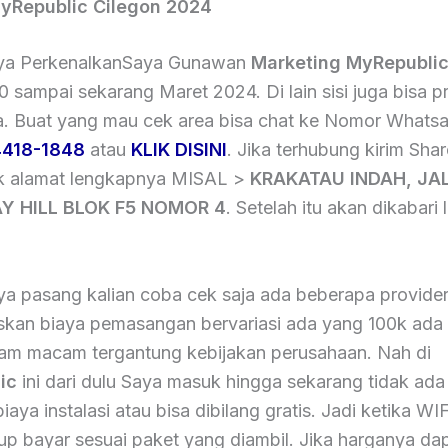
yRepublic Cilegon 2024
ya PerkenalkanSaya Gunawan
Marketing MyRepubli
 sampai sekarang Maret 2024. Di lain sisi juga bisa 
. Buat yang mau cek area bisa chat ke Nomor Whatsa
418-1848
atau
KLIK DISINI
. Jika terhubung kirim Sha
ik alamat lengkapnya MISAL >
KRAKATAU INDAH, JA
Y HILL BLOK F5 NOMOR 4
. Setelah itu akan dikabari 
aya pasang kalian coba cek saja ada beberapa provide
kan biaya pemasangan bervariasi ada yang 100k ada
m macam tergantung kebijakan perusahaan. Nah di
ic
ini dari dulu Saya masuk hingga sekarang tidak ada
aya instalasi atau bisa dibilang gratis. Jadi ketika WIF
up bayar sesuai paket yang diambil. Jika harganya dap