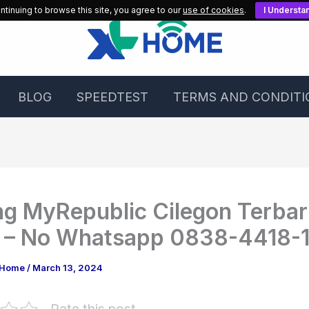
ntinuing to browse this site, you agree to our
use of cookies
.
I Understa
BLOG
SPEEDTEST
TERMS AND CONDITI
g MyRepublic Cilegon Terba
 – No Whatsapp 0838-4418-
 Home
/
March 13, 2024