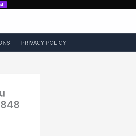
nd
ONS
PRIVACY POLICY
ru
1848