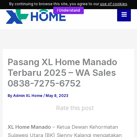
Skip
By continuing to browse this site, you agree to our
use of cookies
.
I Understand
to
content
Pasang XL Home Manado
Terbaru 2025 – WA Sales
0838-7275-6752
By
Admin XL Home
/
May 8, 2023
Rate this post
XL Home Manado
– Ketua Dewan Kehormatan
Sulawesi Utara (BK) Sjenny Kalangi mengatakan