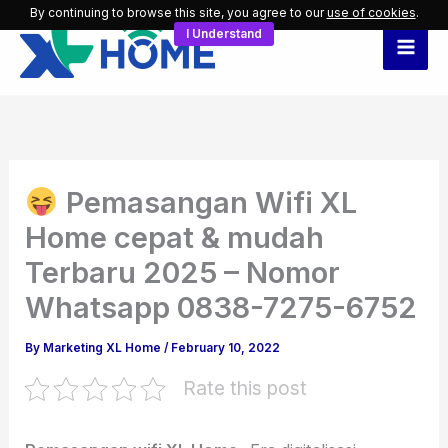
Skip
By continuing to browse this site, you agree to our
use of cookies
.
I Understand
to
content
Pemasangan Wifi XL
Home cepat & mudah
Terbaru 2025 – Nomor
Whatsapp 0838-7275-6752
By
Marketing XL Home
/
February 10, 2022
Rate this post