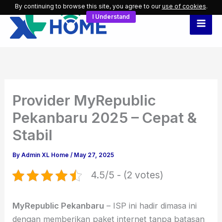
Skip
By continuing to browse this site, you agree to our
use of cookies
.
I Understand
to
content
Provider MyRepublic
Pekanbaru 2025 – Cepat &
Stabil
By
Admin XL Home
/
May 27, 2025
4.5/5 - (2 votes)
MyRepublic Pekanbaru
– ISP ini hadir dimasa ini
dengan memberikan paket internet tanpa batasan