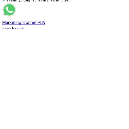
The team typically replies in a few minutes.
Marketing Iconnet PLN
Sales Iconnet
Marketing Bnetfit
Sales Bnetfit
Marketing XL Home
Sales XL Home
Marketing MNC Play
Sales MNC Play
Marketing Indosat HI-FI
Sales Indosat HI-FI