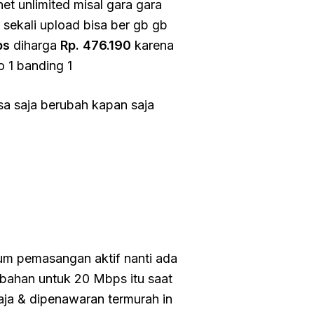
rnet unlimited misal gara gara
 sekali upload bisa ber gb gb
ps
diharga
Rp. 476.190
karena
o 1 banding 1
isa saja berubah kapan saja
um pemasangan aktif nanti ada
mbahan untuk 20 Mbps itu saat
saja & dipenawaran termurah in