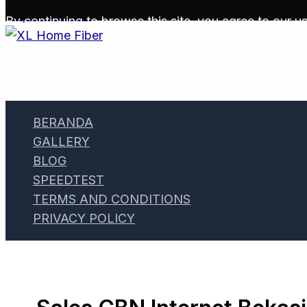
Skip to content
By continuing to browse this site, you agree to our
us
BERANDA
GALLERY
BLOG
SPEEDTEST
TERMS AND CONDITIONS
PRIVACY POLICY