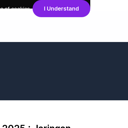
I Understand
e of cookies
.