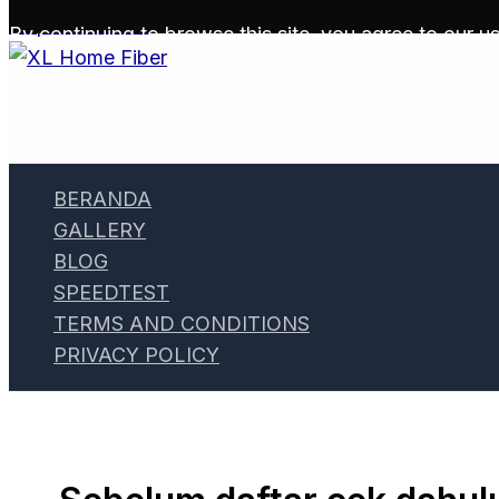
Skip to content
By continuing to browse this site, you agree to our
us
BERANDA
GALLERY
BLOG
SPEEDTEST
TERMS AND CONDITIONS
PRIVACY POLICY