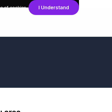
I Understand
e of cookies
.