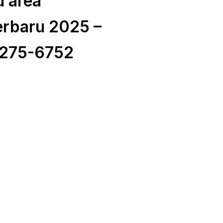
u area
rbaru 2025 –
275-6752