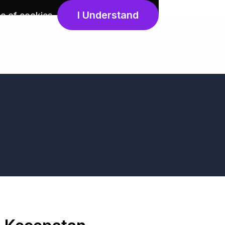
I Understand
e of cookies
.