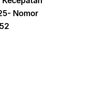
s Kecepatan
025- Nomor
52