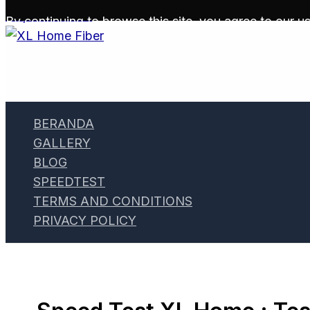
Skip to content
By continuing to browse this site, you agree to our
us
BERANDA
GALLERY
BLOG
SPEEDTEST
TERMS AND CONDITIONS
PRIVACY POLICY