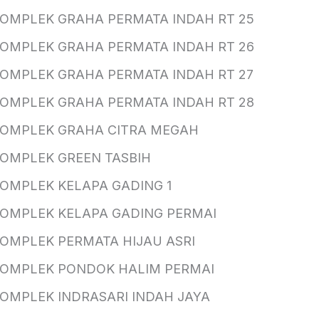
OMPLEK GRAHA PERMATA INDAH RT 25
OMPLEK GRAHA PERMATA INDAH RT 26
OMPLEK GRAHA PERMATA INDAH RT 27
OMPLEK GRAHA PERMATA INDAH RT 28
OMPLEK GRAHA CITRA MEGAH
OMPLEK GREEN TASBIH
OMPLEK KELAPA GADING 1
OMPLEK KELAPA GADING PERMAI
OMPLEK PERMATA HIJAU ASRI
OMPLEK PONDOK HALIM PERMAI
OMPLEK INDRASARI INDAH JAYA