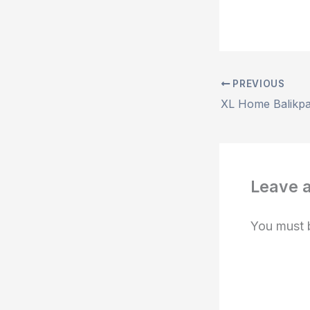
PREVIOUS
Leave 
You must