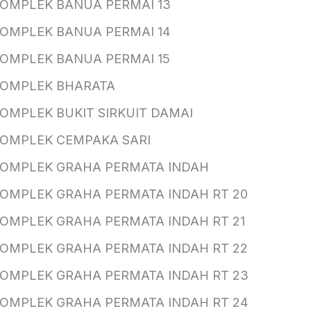
OMPLEK BANUA PERMAI 13
OMPLEK BANUA PERMAI 14
OMPLEK BANUA PERMAI 15
OMPLEK BHARATA
OMPLEK BUKIT SIRKUIT DAMAI
OMPLEK CEMPAKA SARI
OMPLEK GRAHA PERMATA INDAH
OMPLEK GRAHA PERMATA INDAH RT 20
OMPLEK GRAHA PERMATA INDAH RT 21
OMPLEK GRAHA PERMATA INDAH RT 22
OMPLEK GRAHA PERMATA INDAH RT 23
OMPLEK GRAHA PERMATA INDAH RT 24