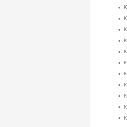
K
K
K
K
K
K
K
K
K
K
K