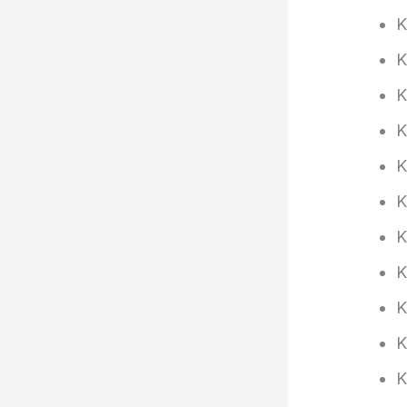
K
K
K
K
K
K
K
K
K
K
K