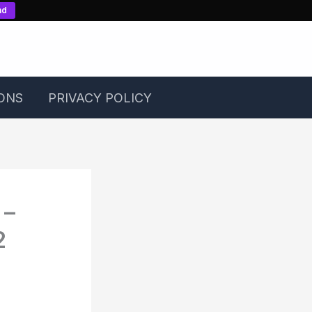
nd
ONS
PRIVACY POLICY
 –
2