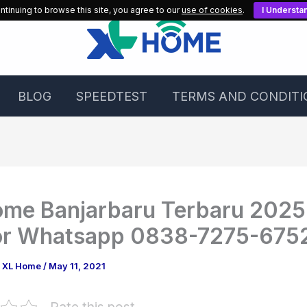
ntinuing to browse this site, you agree to our
use of cookies
.
I Understa
BLOG
SPEEDTEST
TERMS AND CONDITI
me Banjarbaru Terbaru 2025
r Whatsapp 0838-7275-675
g XL Home
/
May 11, 2021