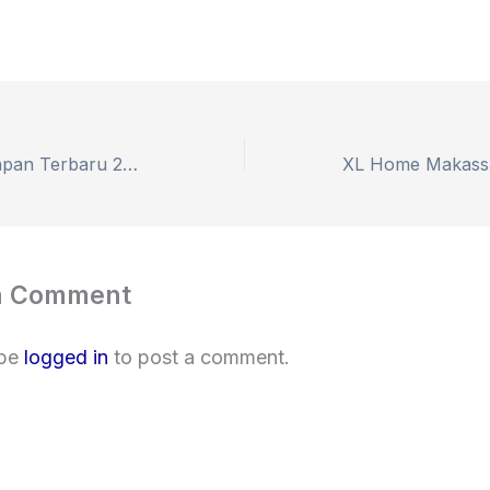
XL Home Balikpapan Terbaru 2025 – Nomor Whatsapp 0838-7275-6752
a Comment
 be
logged in
to post a comment.