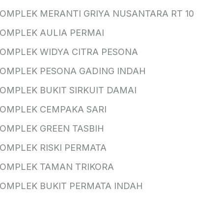
OMPLEK MERANTI GRIYA NUSANTARA RT 10
OMPLEK AULIA PERMAI
OMPLEK WIDYA CITRA PESONA
OMPLEK PESONA GADING INDAH
OMPLEK BUKIT SIRKUIT DAMAI
OMPLEK CEMPAKA SARI
OMPLEK GREEN TASBIH
OMPLEK RISKI PERMATA
OMPLEK TAMAN TRIKORA
OMPLEK BUKIT PERMATA INDAH