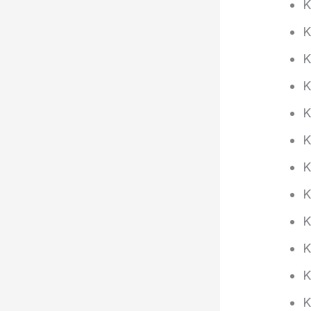
K
K
K
K
K
K
K
K
K
K
K
K