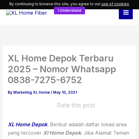
Skip
By continuing to browse this site, you agree to our
use of cookies
.
I Understand
to
content
XL Home Depok Terbaru
2025 – Nomor Whatsapp
0838-7275-6752
By
Marketing XL Home
/
May 10, 2021
Rate this post
XL Home Depok
.
Berikut adalah daftar lokasi area
yang tercover
Xl Home Depok
. Jika Alamat Teman