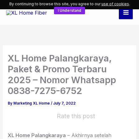
Skip
By continuing to browse this site, you agree to our
use of cookies
.
I Understand
to
content
XL Home Palangkaraya,
Paket & Promo Terbaru
2025 – Nomor Whatsapp
0838-7275-6752
By
Marketing XL Home
/
July 7, 2022
Rate this post
XL Home Palangkaraya
– Akhirnya setelah