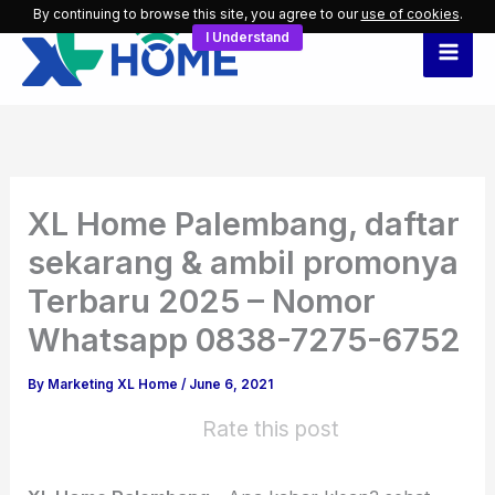
Skip
By continuing to browse this site, you agree to our
use of cookies
.
I Understand
to
content
XL Home Palembang, daftar
sekarang & ambil promonya
Terbaru 2025 – Nomor
Whatsapp 0838-7275-6752
By
Marketing XL Home
/
June 6, 2021
Rate this post