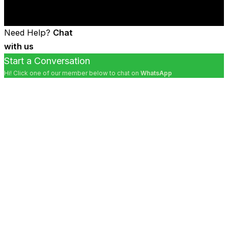
Need Help?
Chat
with us
Start a Conversation
Hi! Click one of our member below to chat on
WhatsApp
The team typically replies in a few minutes.
Marketing Iconnet PLN
Sales Iconnet
Marketing Bnetfit
Sales Bnetfit
Marketing XL Home
Sales XL Home