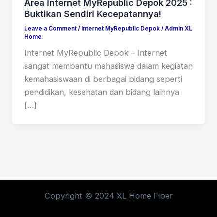
Area Internet MyRepublic Depok 2025 :
Buktikan Sendiri Kecepatannya!
Leave a Comment
/
Internet MyRepublic Depok
/
Admin XL
Home
Internet MyRepublic Depok – Internet
sangat membantu mahasiswa dalam kegiatan
kemahasiswaan di berbagai bidang seperti
pendidikan, kesehatan dan bidang lainnya
[…]
Copyright © 2024 XL Home Fiber