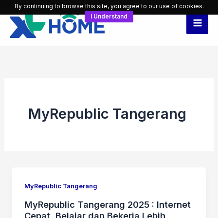
Skip
By continuing to browse this site, you agree to our
use of cookies
.
I Understand
to
content
MyRepublic Tangerang
MyRepublic Tangerang
MyRepublic Tangerang 2025 : Internet
Cepat, Belajar dan Bekerja Lebih