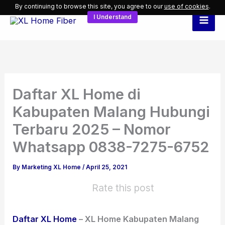
Skip
By continuing to browse this site, you agree to our
use of cookies
.
I Understand
to
content
Daftar XL Home di
Kabupaten Malang Hubungi
Terbaru 2025 – Nomor
Whatsapp 0838-7275-6752
By
Marketing XL Home
/
April 25, 2021
Rate this post
Daftar XL Home
– XL Home Kabupaten Malang